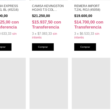
A EXPRESS
CAMISA KEVINGSTON
REMERA IMPORT
XL BL (45216)
HOJAS T.S COL
T.2XL ROJ (45058)
(E18815)
00,00
$21.250,00
$19.600,00
925,00
con
$15.937,50
con
$14.700,00
con
sferencia
Transferencia
Transferencia
0.633,33
sin
3
x
$7.083,33
sin
3
x
$6.533,33
sin
interés
interés