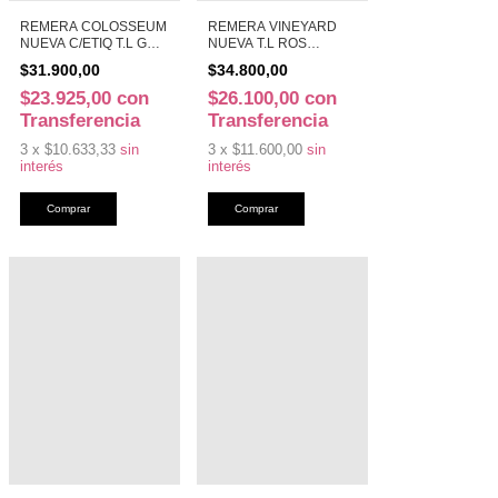
REMERA COLOSSEUM
REMERA VINEYARD
NUEVA C/ETIQ T.L GR
NUEVA T.L ROS
(45050)
(45017)
$31.900,00
$34.800,00
$23.925,00
con
$26.100,00
con
Transferencia
Transferencia
3
x
$10.633,33
sin
3
x
$11.600,00
sin
interés
interés