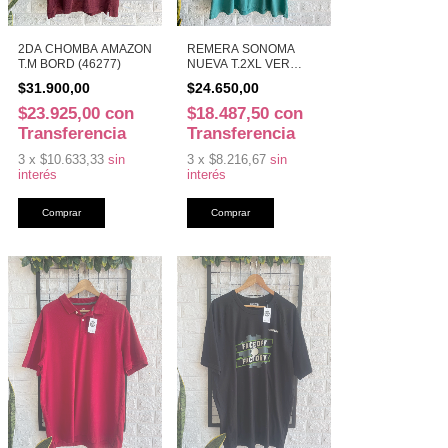
2DA CHOMBA AMAZON
REMERA SONOMA
T.M BORD (46277)
NUEVA T.2XL VER
(46027)
$31.900,00
$24.650,00
$23.925,00
con
$18.487,50
con
Transferencia
Transferencia
3
x
$10.633,33
sin
3
x
$8.216,67
sin
interés
interés