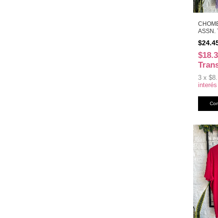
CHOMB
ASSN. 
(48066
$24.4
$18.
Tran
3
x
$8.
interés