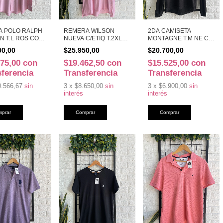
A POLO RALPH
REMERA WILSON
2DA CAMISETA
N T.L ROS CO
NUEVA C/ETIQ T.2XL
MONTAGNE T.M NE CO
)
ROS CO (49253)
(49086)
00,00
$25.950,00
$20.700,00
775,00
con
$19.462,50
con
$15.525,00
con
sferencia
Transferencia
Transferencia
0.566,67
sin
3
x
$8.650,00
sin
3
x
$6.900,00
sin
interés
interés