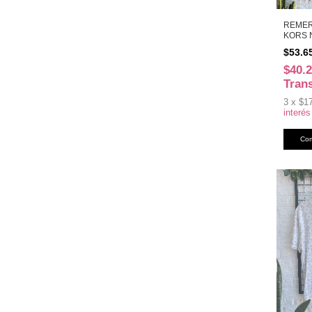
REMER
KORS 
T.XL R
$53.6
$40.
Tran
3
x
$1
interés