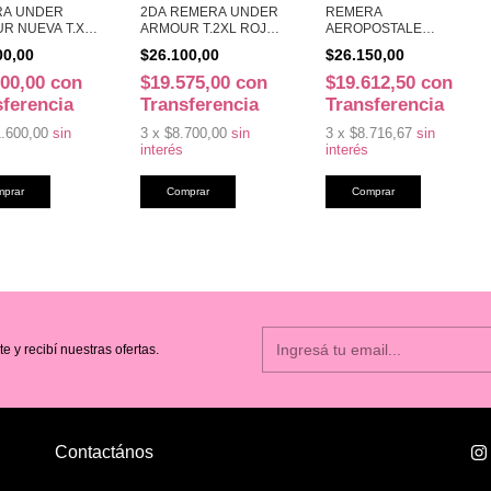
RA UNDER
2DA REMERA UNDER
REMERA
R NUEVA T.XL
ARMOUR T.2XL ROJ
AEROPOSTALE
5013)
(41035)
BORDADA T.S ROJ
00,00
$26.100,00
$26.150,00
(42689)
100,00
con
$19.575,00
con
$19.612,50
con
sferencia
Transferencia
Transferencia
.600,00
sin
3
x
$8.700,00
sin
3
x
$8.716,67
sin
interés
interés
te y recibí nuestras ofertas.
Contactános