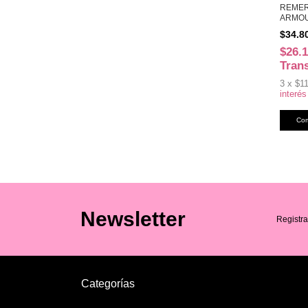
REME
ARMOU
ROJ (4
$34.8
$26.
Tran
3
x
$11
interés
Newsletter
Registra
Categorías