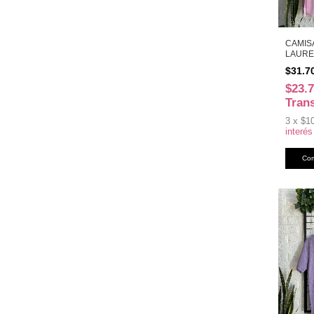
CAMIS
LAURE
(49817
$31.7
$23.
Tran
3
x
$1
interés