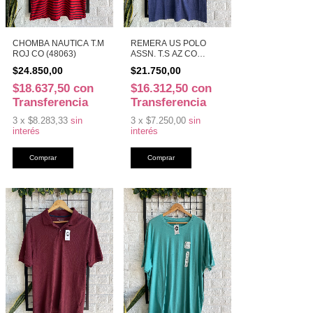
CHOMBA NAUTICA T.M
REMERA US POLO
ROJ CO (48063)
ASSN. T.S AZ CO
(48068)
$24.850,00
$21.750,00
$18.637,50
con
$16.312,50
con
Transferencia
Transferencia
3
x
$8.283,33
sin
3
x
$7.250,00
sin
interés
interés