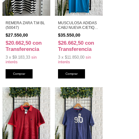
REMERA ZARA T.M BL
MUSCULOSA ADIDAS
(50047)
CABJ NUEVA C/ETIQ
T.S CEL (49990)
$27.550,00
$35.550,00
$20.662,50
con
$26.662,50
con
Transferencia
Transferencia
3
x
$9.183,33
sin
3
x
$11.850,00
sin
interés
interés