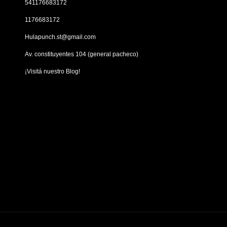
541176683172
1176683172
Hulapunch.st@gmail.com
Av. constituyentes 104 (general pacheco)
¡Visitá nuestro Blog!