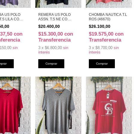
A US POLO
REMERA US POLO
CHOMBA NAUTICA T.L
T.S LILA CO
ASSN. T.S NE CO
ROS (46670)
)
(48064)
50,00
$20.400,00
$26.100,00
337,50
con
$15.300,00
con
$19.575,00
con
sferencia
Transferencia
Transferencia
150,00
sin
3
x
$6.800,00
sin
3
x
$8.700,00
sin
interés
interés