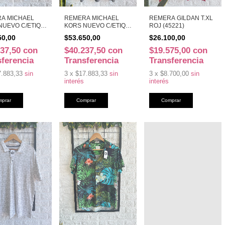
A MICHAEL
REMERA MICHAEL
REMERA GILDAN T.XL
NUEVO C/ETIQ
KORS NUEVO C/ETIQ
ROJ (45221)
OJ (45510)
T.XL GR (45509)
50,00
$53.650,00
$26.100,00
237,50
con
$40.237,50
con
$19.575,00
con
sferencia
Transferencia
Transferencia
7.883,33
sin
3
x
$17.883,33
sin
3
x
$8.700,00
sin
interés
interés