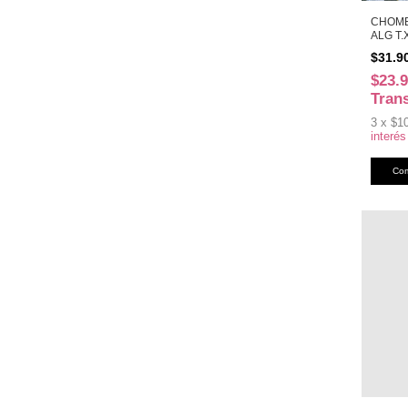
CHOMB
ALG T.
$31.9
$23.
Tran
3
x
$1
interés