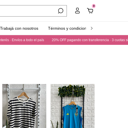
0
Trabajá con nosotros
Términos y condiciones
HULA PUNTO
 a todo el país
20% OFF pagando con transferencia · 3 cuotas sin interés · Env