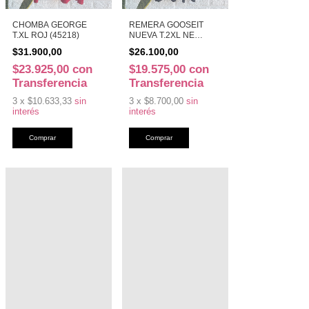
CHOMBA GEORGE
REMERA GOOSEIT
T.XL ROJ (45218)
NUEVA T.2XL NE
(45217)
$31.900,00
$26.100,00
$23.925,00
con
$19.575,00
con
Transferencia
Transferencia
3
x
$10.633,33
sin
3
x
$8.700,00
sin
interés
interés