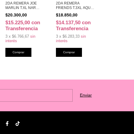
2DA REMERA JOE
2DA REMERA
MARLIN T.XL NAR
FRIENDS T.3XL AQUA
(41185)
(41150)
$20.300,00
$18.850,00
$15.225,00
con
$14.137,50
con
Transferencia
Transferencia
3
x
$6.766,67
sin
3
x
$6.283,33
sin
interés
interés