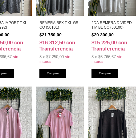
A IMPORT T.XL
REMERA RFX T.XL GR
2DA REMERA DIVIDED
292)
CO (50101)
T.M BL CO (50100)
00,00
$21.750,00
$20.300,00
750,00
con
$16.312,50
con
$15.225,00
con
sferencia
Transferencia
Transferencia
666,67
sin
3
x
$7.250,00
sin
3
x
$6.766,67
sin
interés
interés