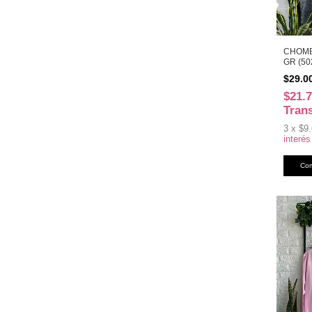
CHOMB
GR (50
$29.0
$21.
Tran
3
x
$9.
interés