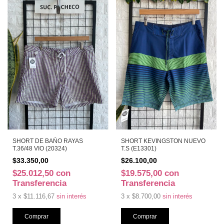
SHORT DE BAÑO RAYAS
SHORT KEVINGSTON NUEVO
T.36/48 VIO (20324)
T.S (E13301)
$33.350,00
$26.100,00
$25.012,50
con
$19.575,00
con
Transferencia
Transferencia
3
x
$11.116,67
sin interés
3
x
$8.700,00
sin interés