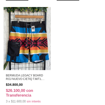
BERMUDA LEGACY BOARD
ROJ NUEVO C/ETIQ T.M/T.L
(11224)
$34.800,00
$26.100,00
con
Transferencia
3
x
$11.600,00
sin interés