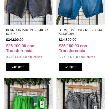
BERMUDA MARTINEZ T.40 GR
BERMUDA RUSTY NUEVO T.44
(39274)
AZ (38989)
$34.800,00
$34.800,00
$26.100,00
con
$26.100,00
con
Transferencia
Transferencia
3
x
$11.600,00
sin interés
3
x
$11.600,00
sin interés