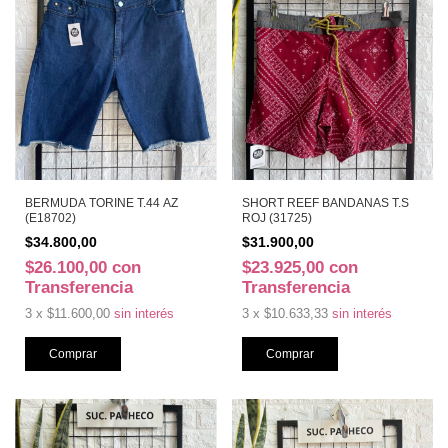
BERMUDA TORINE T.44 AZ
SHORT REEF BANDANAS T.S
(E18702)
ROJ (31725)
$34.800,00
$31.900,00
$26.100,00
con
$23.925,00
con
Transferencia
Transferencia
3
x
$11.600,00
sin interés
3
x
$10.633,33
sin interés