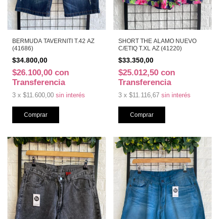
BERMUDA TAVERNITI T.42 AZ
SHORT THE ALAMO NUEVO
(41686)
C/ETIQ T.XL AZ (41220)
$34.800,00
$33.350,00
$26.100,00
con
$25.012,50
con
Transferencia
Transferencia
3
x
$11.600,00
sin interés
3
x
$11.116,67
sin interés