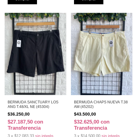
BERMUDA SANCTUARY LOS
BERMUDA CHAPS NUEVA T.38
ANG T.48/XL NE (45304)
AM (45202)
$36.250,00
$43.500,00
$27.187,50
con
$32.625,00
con
Transferencia
Transferencia
3
x
$12.083,33
sin interés
3
x
$14.500,00
sin interés