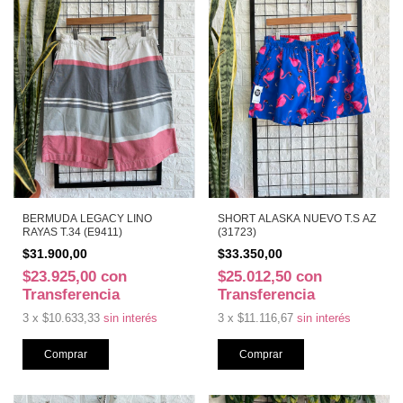
BERMUDA LEGACY LINO
SHORT ALASKA NUEVO T.S AZ
RAYAS T.34 (E9411)
(31723)
$31.900,00
$33.350,00
$23.925,00
con
$25.012,50
con
Transferencia
Transferencia
3
x
$10.633,33
sin interés
3
x
$11.116,67
sin interés