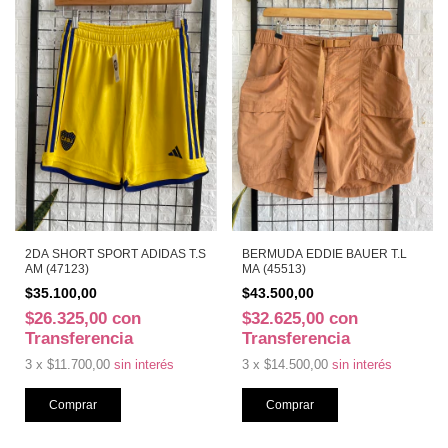
2DA SHORT SPORT ADIDAS T.S
BERMUDA EDDIE BAUER T.L
AM (47123)
MA (45513)
$35.100,00
$43.500,00
$26.325,00
con
$32.625,00
con
Transferencia
Transferencia
3
x
$11.700,00
sin interés
3
x
$14.500,00
sin interés