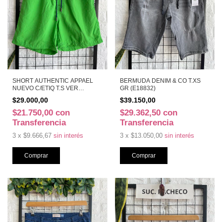
SHORT AUTHENTIC APPAEL
BERMUDA DENIM & CO T.XS
NUEVO C/ETIQ T.S VER
GR (E18832)
(E18882)
$29.000,00
$39.150,00
$21.750,00
con
$29.362,50
con
Transferencia
Transferencia
3
x
$9.666,67
sin interés
3
x
$13.050,00
sin interés