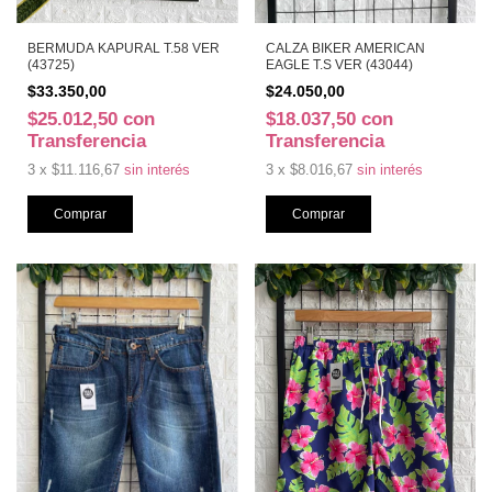
BERMUDA KAPURAL T.58 VER
CALZA BIKER AMERICAN
(43725)
EAGLE T.S VER (43044)
$33.350,00
$24.050,00
$25.012,50
con
$18.037,50
con
Transferencia
Transferencia
3
x
$11.116,67
sin interés
3
x
$8.016,67
sin interés