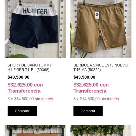
SHORT DE BAÑO TOMMY
BERMUDA SINCE 1975 NUEVO
HILFIGER T.L BL (50368)
T.46 MA (50322)
$43.500,00
$43.500,00
$32.625,00
con
$32.625,00
con
Transferencia
Transferencia
3
x
$14.500,00
sin interés
3
x
$14.500,00
sin interés