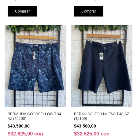
BERMUDA GOODFELLOW T.34
BERMUDA IZOD NUEVA T.40 AZ
AZ (45200)
(45199)
$43.500,00
$43.500,00
$32.625,00
con
$32.625,00
con