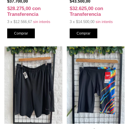
$37.700,00
$43.500,00
$28.275,00
con
$32.625,00
con
Transferencia
Transferencia
3
x
$12.566,67
sin interés
3
x
$14.500,00
sin interés