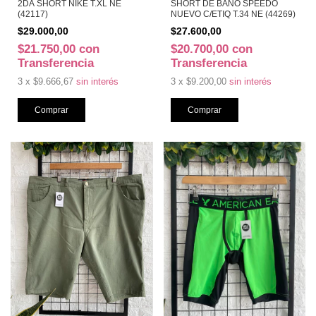
2DA SHORT NIKE T.XL NE
SHORT DE BAÑO SPEEDO
(42117)
NUEVO C/ETIQ T.34 NE (44269)
$29.000,00
$27.600,00
$21.750,00
con
$20.700,00
con
Transferencia
Transferencia
3
x
$9.666,67
sin interés
3
x
$9.200,00
sin interés