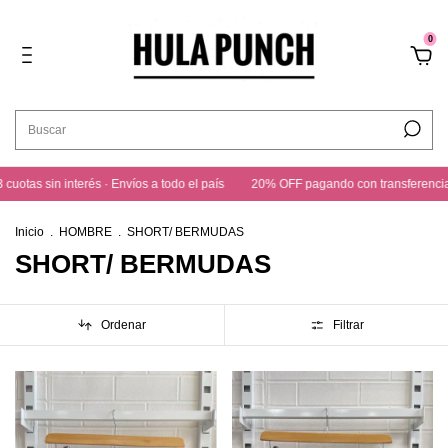
0
Envíos a todo el país
20% OFF pagando con transferencia · 3 cuotas sin interés
Inicio
.
HOMBRE
.
SHORT/ BERMUDAS
SHORT/ BERMUDAS
Ordenar
Filtrar