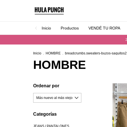
Inicio
Productos
VENDÉ TU ROPA
20% OFF pagando
Inicio
.
HOMBRE
.
breadcrumbs.sweaters-buzos-saquitos2
HOMBRE
Ordenar por
Categorías
JEANS / PANTALONES