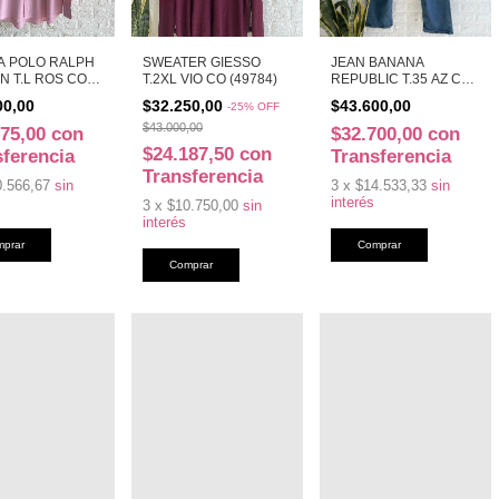
A POLO RALPH
SWEATER GIESSO
JEAN BANANA
N T.L ROS CO
T.2XL VIO CO (49784)
REPUBLIC T.35 AZ CO
)
(49783)
00,00
$32.250,00
$43.600,00
-
25
%
OFF
$43.000,00
775,00
con
$32.700,00
con
$24.187,50
con
sferencia
Transferencia
Transferencia
0.566,67
sin
3
x
$14.533,33
sin
interés
3
x
$10.750,00
sin
interés