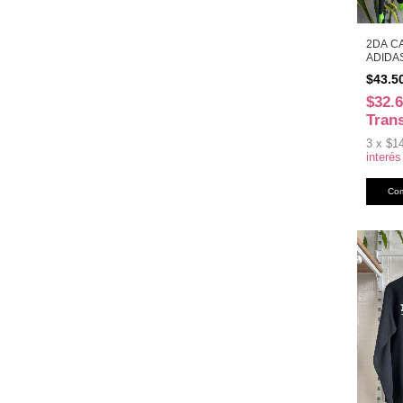
2DA C
ADIDAS
$43.5
$32.
Tran
3
x
$1
interés