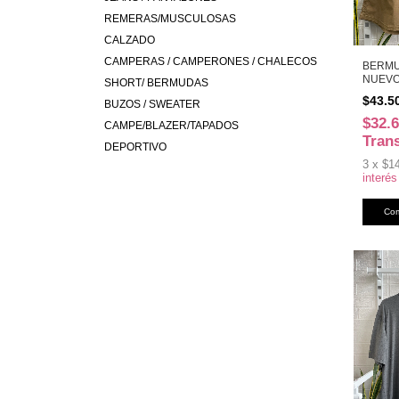
REMERAS/MUSCULOSAS
CALZADO
CAMPERAS / CAMPERONES / CHALECOS
BERMU
NUEVO
SHORT/ BERMUDAS
(50322
$43.5
BUZOS / SWEATER
$32.
CAMPE/BLAZER/TAPADOS
Tran
DEPORTIVO
3
x
$1
interés