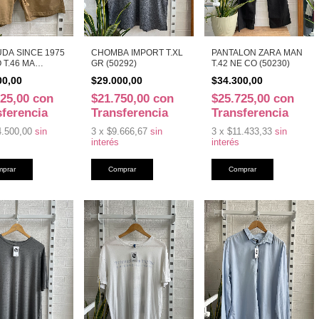
DA SINCE 1975
CHOMBA IMPORT T.XL
PANTALON ZARA MAN
 T.46 MA
GR (50292)
T.42 NE CO (50230)
)
00,00
$29.000,00
$34.300,00
625,00
con
$21.750,00
con
$25.725,00
con
sferencia
Transferencia
Transferencia
4.500,00
sin
3
x
$9.666,67
sin
3
x
$11.433,33
sin
interés
interés