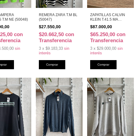
AMPERA
REMERA ZARA T.M BL
ZAPATILLAS CALVIN
 T.M NE (50048)
(50047)
KLEIN T.41.5 MA
(50044)
00,00
$27.550,00
$87.000,00
625,00
con
$20.662,50
con
$65.250,00
con
sferencia
Transferencia
Transferencia
4.500,00
sin
3
x
$9.183,33
sin
3
x
$29.000,00
sin
interés
interés