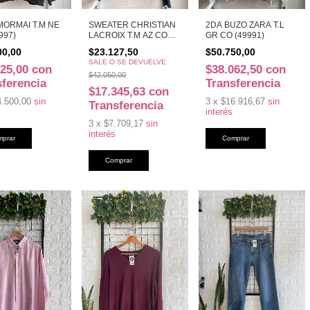
MORMAI T.M NE
SWEATER CHRISTIAN
2DA BUZO ZARA T.L
997)
LACROIX T.M AZ CO
GR CO (49991)
(49996)
00,00
$23.127,50
$50.750,00
SALE O SE DEVUELVE
625,00
con
$38.062,50
con
$42.050,00
sferencia
Transferencia
$17.345,63
con
4.500,00
sin
3
x
$16.916,67
sin
Transferencia
interés
3
x
$7.709,17
sin
interés