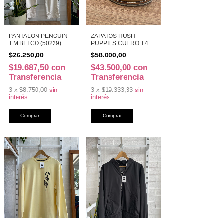
PANTALON PENGUIN
ZAPATOS HUSH
T.M BEI CO (50229)
PUPPIES CUERO T.40
MA CO (50226)
$26.250,00
$58.000,00
$19.687,50
con
$43.500,00
con
Transferencia
Transferencia
3
x
$8.750,00
sin
3
x
$19.333,33
sin
interés
interés