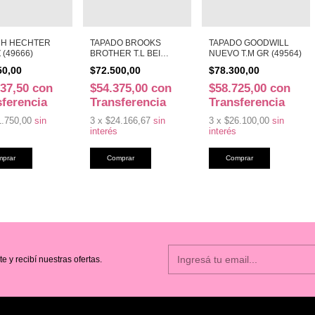
H HECHTER
TAPADO BROOKS
TAPADO GOODWILL
Z (49666)
BROTHER T.L BEI
NUEVO T.M GR (49564)
(49663)
50,00
$72.500,00
$78.300,00
937,50
con
$54.375,00
con
$58.725,00
con
sferencia
Transferencia
Transferencia
1.750,00
sin
3
x
$24.166,67
sin
3
x
$26.100,00
sin
interés
interés
te y recibí nuestras ofertas.