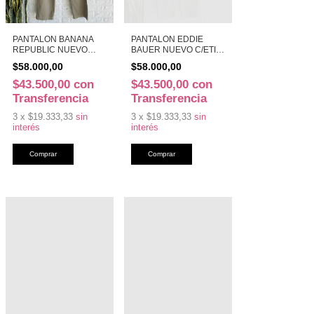
PANTALON BANANA
PANTALON EDDIE
REPUBLIC NUEVO
BAUER NUEVO C/ETIQ
C/ETIQ 34X32 T.46 BEI
OUTDOOR T.48 BEI
$58.000,00
$58.000,00
CO (49252)
(49686)
$43.500,00
con
$43.500,00
con
Transferencia
Transferencia
3
x
$19.333,33
sin
3
x
$19.333,33
sin
interés
interés