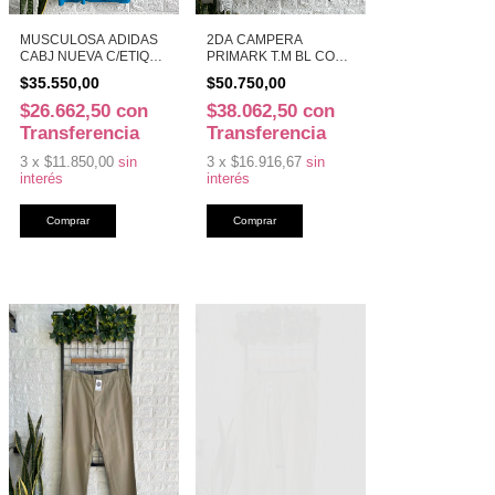
MUSCULOSA ADIDAS
2DA CAMPERA
CABJ NUEVA C/ETIQ
PRIMARK T.M BL CO
T.S CEL (49990)
(49981)
$35.550,00
$50.750,00
$26.662,50
con
$38.062,50
con
Transferencia
Transferencia
3
x
$11.850,00
sin
3
x
$16.916,67
sin
interés
interés