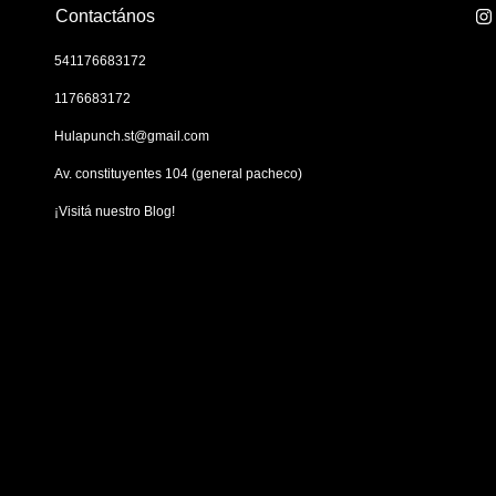
Contactános
541176683172
1176683172
Hulapunch.st@gmail.com
Av. constituyentes 104 (general pacheco)
¡Visitá nuestro Blog!