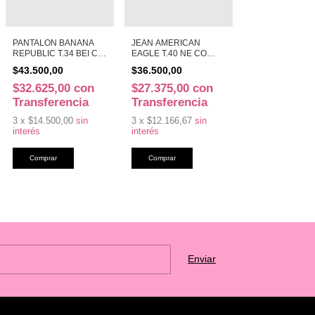
PANTALON BANANA
JEAN AMERICAN
REPUBLIC T.34 BEI CO
EAGLE T.40 NE CO
(49445)
(49333)
$43.500,00
$36.500,00
$32.625,00
con
$27.375,00
con
Transferencia
Transferencia
3
x
$14.500,00
sin
3
x
$12.166,67
sin
interés
interés