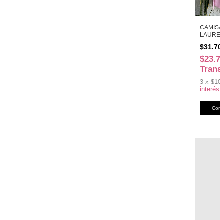
CAMIS
LAURE
(49817
$31.7
$23.
Tran
3
x
$1
interés