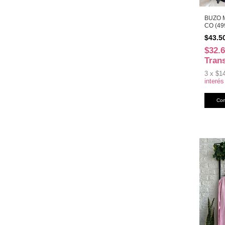
BUZO 
CO (49
$43.5
$32.
Tran
3
x
$1
interés