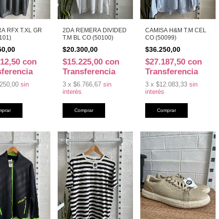
A RFX T.XL GR
2DA REMERA DIVIDED
CAMISA H&M T.M CEL
101)
T.M BL CO (50100)
CO (50099)
50,00
$20.300,00
$36.250,00
312,50
con
$15.225,00
con
$27.187,50
con
sferencia
Transferencia
Transferencia
250,00
sin
3
x
$6.766,67
sin
3
x
$12.083,33
sin
interés
interés