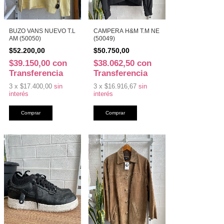
BUZO VANS NUEVO T.L
CAMPERA H&M T.M NE
AM (50050)
(50049)
$52.200,00
$50.750,00
$39.150,00
con
$38.062,50
con
Transferencia
Transferencia
3
x
$17.400,00
sin
3
x
$16.916,67
sin
interés
interés