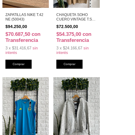
ZAPATILLAS NIKE T.42
CHAQUETA SOHO
NE (50043)
CUERO VINTAGE T.S
MA CO (50009)
$94.250,00
$72.500,00
$70.687,50
con
$54.375,00
con
Transferencia
Transferencia
3
x
$31.416,67
sin
3
x
$24.166,67
sin
interés
interés