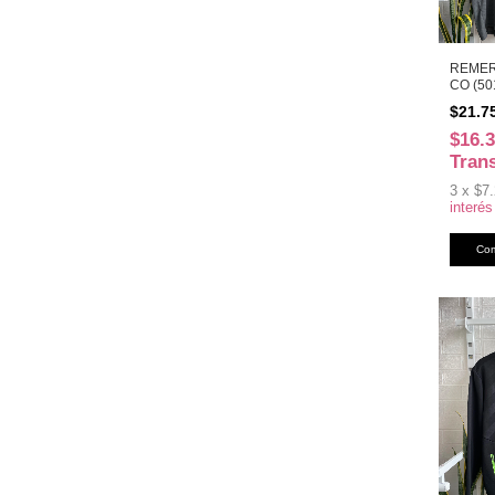
REMER
CO (50
$21.7
$16.
Tran
3
x
$7.
interés