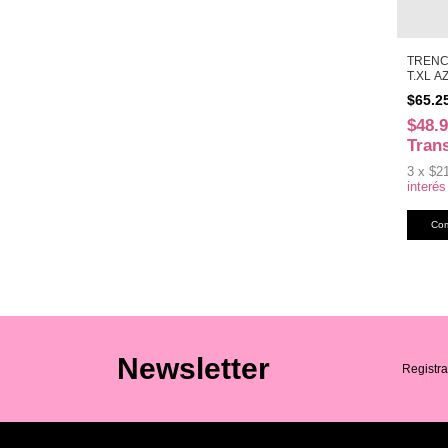
TRENC
T.XL A
$65.2
$48.
Tran
3
x
$2
interés
Newsletter
Registra