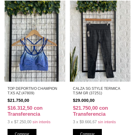
TOP DEPORTIVO CHAMPION
CALZA SG STYLE TERMICA
T.XS AZ (47809)
T.S/M GR (37251)
$21.750,00
$29.000,00
$16.312,50
con
$21.750,00
con
Transferencia
Transferencia
3
x
$7.250,00
sin interés
3
x
$9.666,67
sin interés