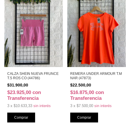
CALZA SHEIN NUEVA FRUNCE
REMERA UNDER ARMOUR T.M
T.S ROS CO (44786)
NAR (47873)
$31.900,00
$22.500,00
$23.925,00
con
$16.875,00
con
Transferencia
Transferencia
3
x
$10.633,33
sin interés
3
x
$7.500,00
sin interés