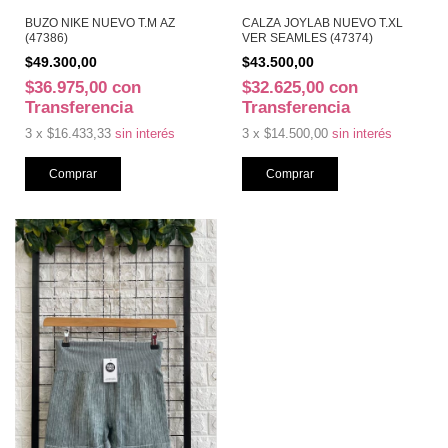
BUZO NIKE NUEVO T.M AZ
CALZA JOYLAB NUEVO T.XL
(47386)
VER SEAMLES (47374)
$49.300,00
$43.500,00
$36.975,00
con
$32.625,00
con
Transferencia
Transferencia
3
x
$16.433,33
sin interés
3
x
$14.500,00
sin interés