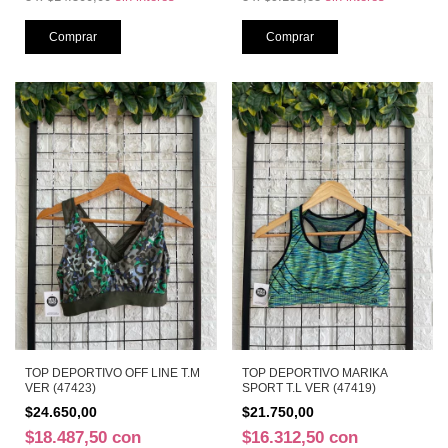
TOP DEPORTIVO OFF LINE T.M
TOP DEPORTIVO MARIKA
VER (47423)
SPORT T.L VER (47419)
$24.650,00
$21.750,00
$18.487,50
con
$16.312,50
con