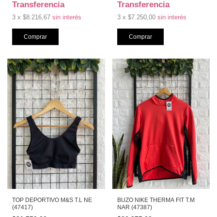
Transferencia
Transferencia
3
x
$8.216,67
sin interés
3
x
$7.250,00
sin interés
TOP DEPORTIVO M&S T.L NE
BUZO NIKE THERMA FIT T.M
(47417)
NAR (47387)