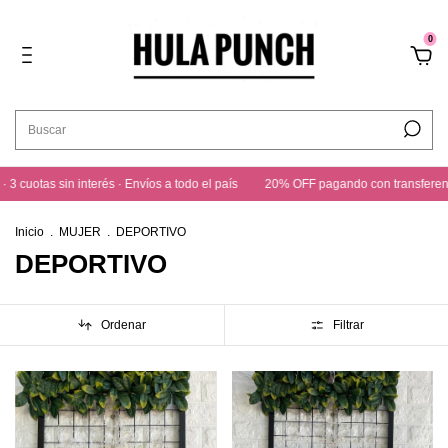
0
sin interés · Envíos a todo el país
20% OFF pagando con transferencia · 3 cuot
Inicio
.
MUJER
.
DEPORTIVO
DEPORTIVO
Ordenar
Filtrar