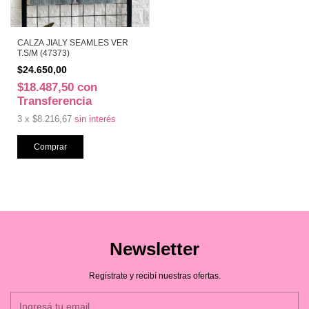
CALZA JIALY SEAMLES VER
T.S/M (47373)
$24.650,00
$18.487,50
con
Transferencia
3
x
$8.216,67
sin interés
Newsletter
Registrate y recibí nuestras ofertas.