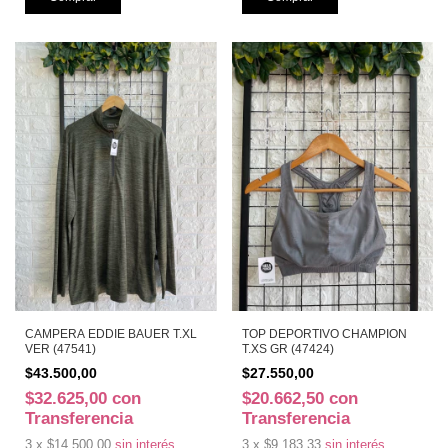
CAMPERA EDDIE BAUER T.XL
TOP DEPORTIVO CHAMPION
VER (47541)
T.XS GR (47424)
$43.500,00
$27.550,00
$32.625,00
con
$20.662,50
con
Transferencia
Transferencia
3
x
$14.500,00
sin interés
3
x
$9.183,33
sin interés