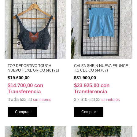
TOP DEPORTIVO TOUCH
CALZA SHEIN NUEVA FRUNCE
NUEVO T.L/XL GR CO (46171)
T.S CEL CO (44787)
$19.600,00
$31.900,00
$14.700,00
con
$23.925,00
con
Transferencia
Transferencia
3
x
$6.533,33
sin interés
3
x
$10.633,33
sin interés