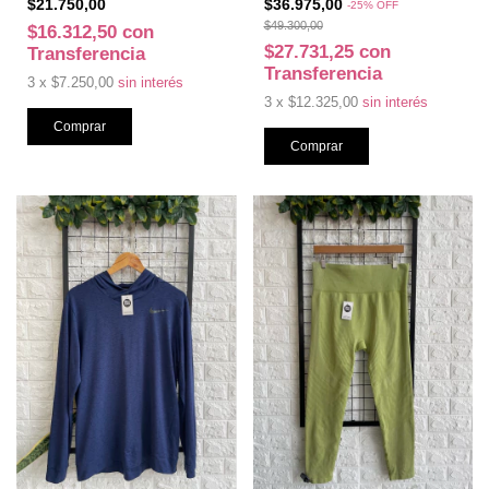
$21.750,00
$36.975,00
-
25
%
OFF
$49.300,00
$16.312,50
con
$27.731,25
con
Transferencia
Transferencia
3
x
$7.250,00
sin interés
3
x
$12.325,00
sin interés