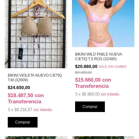
BIKINI WILD FABLE NUEVA
C/ETIQ T.S ROS (32480)
$20.880,00
SALE SIN CAMBIO
$34.800,00
BIKINI VIOLETA NUEVO C/ETIQ
$15.660,00
con
T.M (32609)
Transferencia
$24.650,00
3
x
$6.960,00
sin interés
$18.487,50
con
Transferencia
3
x
$8.216,67
sin interés