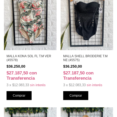
MALLA KONA SOL FL T.M VER
MALLA SHELL BRODERIE T.M
(45578)
NE (45575)
$36.250,00
$36.250,00
$27.187,50
con
$27.187,50
con
Transferencia
Transferencia
3
x
$12.083,33
sin interés
3
x
$12.083,33
sin interés