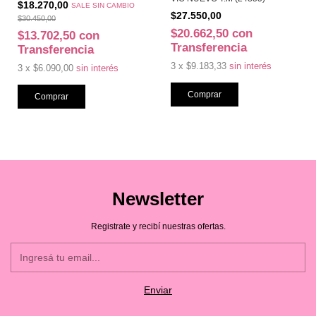
$18.270,00
SALE SIN CAMBIO
$27.550,00
$30.450,00
$20.662,50
con
$13.702,50
con
Transferencia
Transferencia
3
x
$9.183,33
sin interés
3
x
$6.090,00
sin interés
Comprar
Newsletter
Registrate y recibí nuestras ofertas.