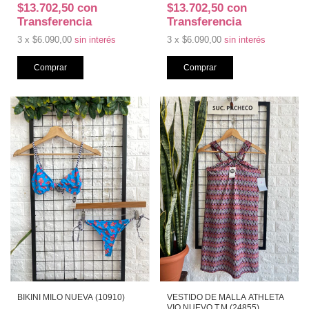
$13.702,50
con
$13.702,50
con
Transferencia
Transferencia
3
x
$6.090,00
sin interés
3
x
$6.090,00
sin interés
Comprar
Comprar
BIKINI MILO NUEVA (10910)
VESTIDO DE MALLA ATHLETA
VIO NUEVO T.M (24855)