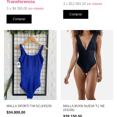
Transferencia
3
x
$12.083,33
sin interés
3
x
$4.350,00
sin interés
Comprar
MALLA SPORTI T.M AZ (43529)
MALLA BVXN NUEVA T.L NE
(43106)
$34.800,00
$39.150,00