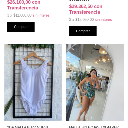
$26.100,00
con
$29.362,50
con
Transferencia
Transferencia
3
x
$11.600,00
sin interés
3
x
$13.050,00
sin interés
2DA MALLA BUZZ NUEVA
MALLA SIN HOJAS T.XL/M VER