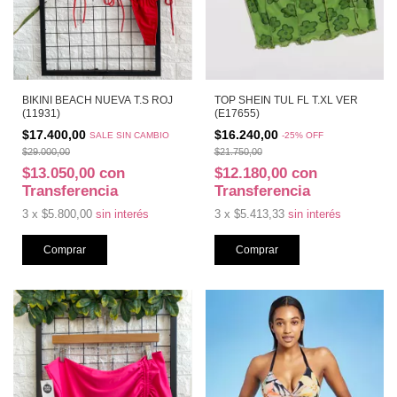
TOP SHEIN TUL FL T.XL VER
BIKINI BEACH NUEVA T.S ROJ
(E17655)
(11931)
$16.240,00
$17.400,00
-
25
%
OFF
SALE SIN CAMBIO
$21.750,00
$29.000,00
$12.180,00
con
$13.050,00
con
Transferencia
Transferencia
3
x
$5.413,33
sin interés
3
x
$5.800,00
sin interés