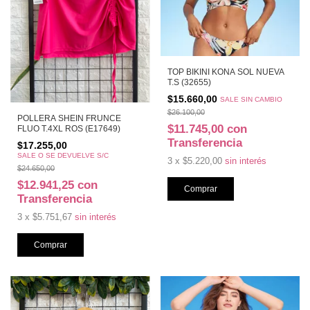
TOP BIKINI KONA SOL NUEVA
T.S (32655)
$15.660,00
SALE SIN CAMBIO
$26.100,00
POLLERA SHEIN FRUNCE
$11.745,00
con
FLUO T.4XL ROS (E17649)
Transferencia
$17.255,00
SALE O SE DEVUELVE S/C
3
x
$5.220,00
sin interés
$24.650,00
$12.941,25
con
Transferencia
3
x
$5.751,67
sin interés