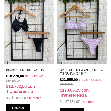
BIKINI KEY NE NUEVA (11919)
BIKINI SHEIN LUNARES NUEVA
T.S NUEVA (24404)
$18.270,00
SALE SIN CAMBIO
$23.555,00
SALE SIN CAMBIO
$30.450,00
$36.250,00
$13.702,50
con
$17.666,25
con
Transferencia
Transferencia
3
x
$6.090,00
sin interés
3
x
$7.851,67
sin interés
Comprar