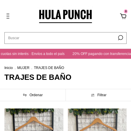
0
· Envíos a todo el país
20% OFF pagando con transferencia · 3 cuotas sin inter
Inicio
.
MUJER
.
TRAJES DE BAÑO
TRAJES DE BAÑO
Ordenar
Filtrar