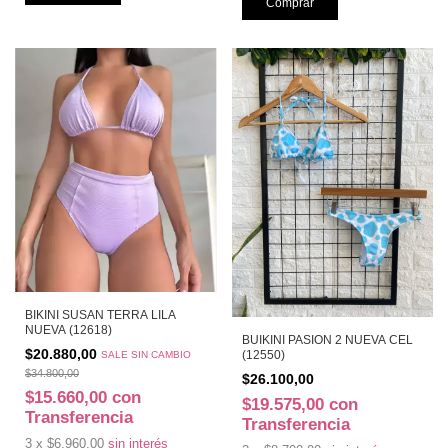
BIKINI SUSAN TERRA LILA
NUEVA (12618)
BUIKINI PASION 2 NUEVA CEL
$20.880,00
(12550)
SALE SIN CAMBIO
$34.800,00
$26.100,00
$15.660,00
con
$19.575,00
con
Transferencia
Transferencia
3
x
$6.960,00
sin interés