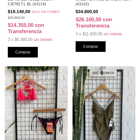
C/ETIQ T.L BL (43114)
(43102)
$19.140,00
$34.800,00
SALE SIN CAMBIO
$31.900,00
$26.100,00
con
$14.355,00
con
Transferencia
Transferencia
3
x
$11.600,00
sin interés
3
x
$6.380,00
sin interés