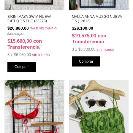
BIKINI MAYA SWIM NUEVA
MALLA ANNA MUSGO NUEVA
C/ETIQ T.S FUC (33278)
T.S (12613)
$20.880,00
$26.100,00
SALE SIN CAMBIO
$34.800,00
$19.575,00
con
$15.660,00
con
Transferencia
Transferencia
3
x
$8.700,00
sin interés
3
x
$6.960,00
sin interés