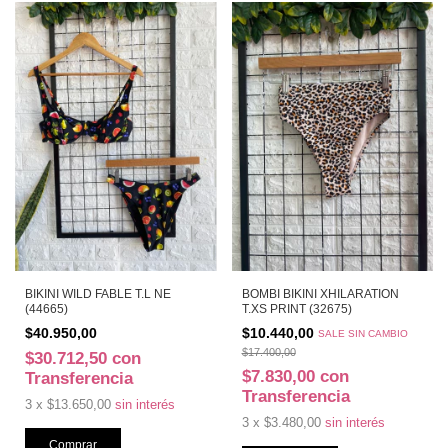
BIKINI WILD FABLE T.L NE
BOMBI BIKINI XHILARATION
(44665)
T.XS PRINT (32675)
$40.950,00
$10.440,00
SALE SIN CAMBIO
$17.400,00
$30.712,50
con
$7.830,00
con
Transferencia
Transferencia
3
x
$13.650,00
sin interés
3
x
$3.480,00
sin interés