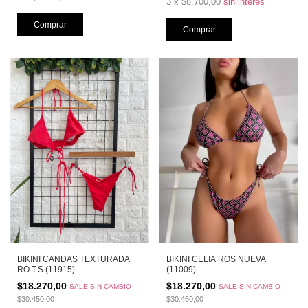
3
x
$8.700,00
sin interés
Comprar
Comprar
BIKINI CANDAS TEXTURADA
BIKINI CELIA ROS NUEVA
RO T.S (11915)
(11009)
$18.270,00
$18.270,00
SALE SIN CAMBIO
SALE SIN CAMBIO
$30.450,00
$30.450,00