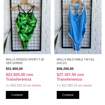
MALLA SPEEDO SPORT T.36
MALLA WILD FABLE T.M CEL
VER (43909)
(43112)
$31.900,00
$36.250,00
$23.925,00
con
$27.187,50
con
Transferencia
Transferencia
3
x
$10.633,33
sin interés
3
x
$12.083,33
sin interés