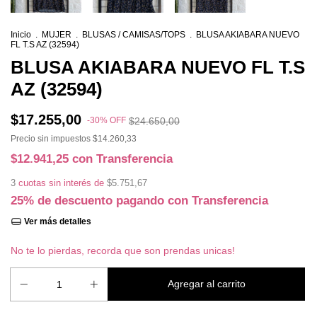
Inicio
.
MUJER
.
BLUSAS / CAMISAS/TOPS
.
BLUSA AKIABARA NUEVO
FL T.S AZ (32594)
BLUSA AKIABARA NUEVO FL T.S
AZ (32594)
$17.255,00
-
30
%
OFF
$24.650,00
Precio sin impuestos
$14.260,33
$12.941,25
con
Transferencia
3
cuotas sin interés de
$5.751,67
25% de descuento
pagando con Transferencia
Ver más detalles
No te lo pierdas, recorda que son prendas unicas!