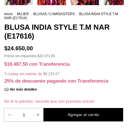
Inicio
.
MUJER
.
BLUSAS / CAMISAS/TOPS
.
BLUSA INDIA STYLE T.M
NAR (E17616)
BLUSA INDIA STYLE T.M NAR
(E17616)
$24.650,00
Precio sin impuestos
$20.371,90
$18.487,50
con
Transferencia
3
cuotas sin interés de
$8.216,67
25% de descuento
pagando con Transferencia
Ver más detalles
No te lo pierdas, recorda que son prendas unicas!