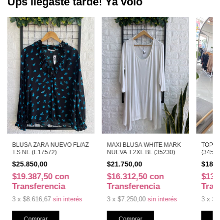
Ups llegaste tarde! Ya volo
BLUSA ZARA NUEVO FL/AZ
MAXI BLUSA WHITE MARK
TOP S
T.S NE (E17572)
NUEVA T.2XL BL (35230)
(34533
$25.850,00
$21.750,00
$18.1
$19.387,50
con
$16.312,50
con
$13.
Transferencia
Transferencia
Tran
3
x
$8.616,67
sin interés
3
x
$7.250,00
sin interés
3
x
$6