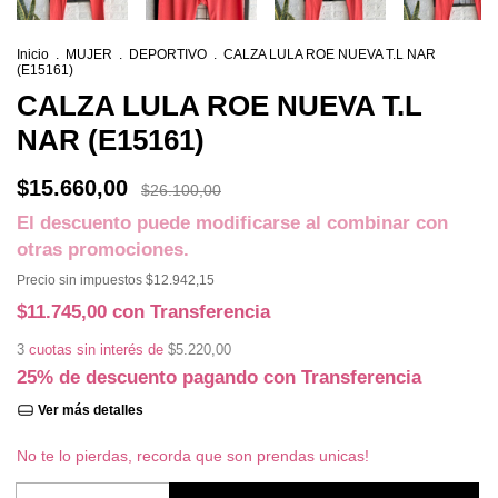
Inicio
.
MUJER
.
DEPORTIVO
.
CALZA LULA ROE NUEVA T.L NAR
(E15161)
CALZA LULA ROE NUEVA T.L
NAR (E15161)
$15.660,00
$26.100,00
El descuento puede modificarse al combinar con
otras promociones.
Precio sin impuestos
$12.942,15
$11.745,00
con
Transferencia
3
cuotas sin interés de
$5.220,00
25% de descuento
pagando con Transferencia
Ver más detalles
No te lo pierdas, recorda que son prendas unicas!