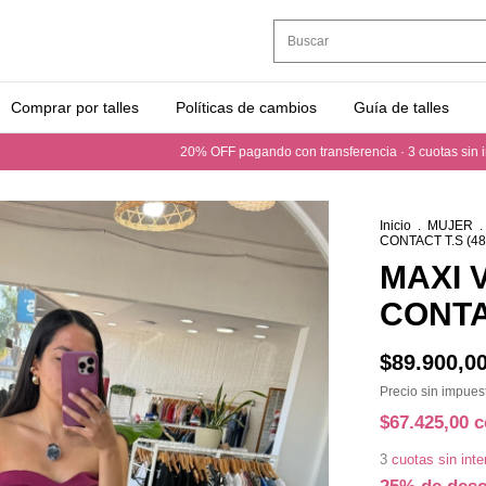
Comprar por talles
Políticas de cambios
Guía de talles
20% OFF pagando con transferencia · 3 cuotas sin interés 
Inicio
.
MUJER
.
CONTACT T.S (48
MAXI 
CONTAC
$89.900,0
Precio sin impue
$67.425,00
c
3
cuotas sin int