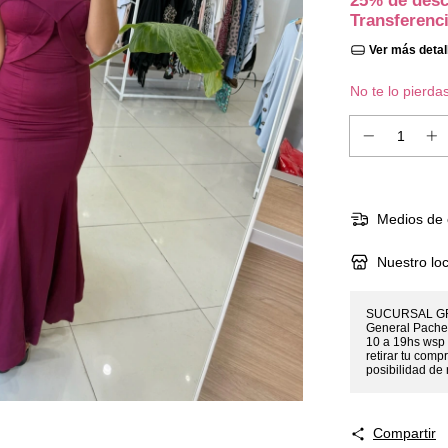
25% de des
Transferenc
Ver más detal
No te lo pierda
Medios de 
Nuestro loc
SUCURSAL GRA
General Pachec
10 a 19hs wsp
retirar tu comp
posibilidad de
Compartir