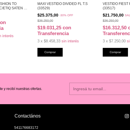
ASHION TO
MAXI VESTIDO DIVIDED FL T.S
VESTIDO FIEST
/ETIQ SATEN T.
(33529)
(33517)
$25.375,00
$21.750,00
-
30
%
OFF
SAL
$36.250,00
$36.250,00
con
$19.031,25
con
$16.312,50
ia
Transferencia
Transferenc
n interés
3
x
$8.458,33
sin interés
3
x
$7.250,00
si
te y recibí nuestras ofertas.
Contactános
541176683172