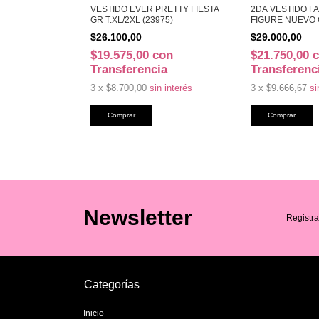
DO WHITE
VESTIDO EVER PRETTY FIESTA
2DA VESTIDO F
I T.M (26958)
GR T.XL/2XL (23975)
FIGURE NUEVO C
AM (E17492)
$26.100,00
$29.000,00
on
$19.575,00
con
$21.750,00
ia
Transferencia
Transferenc
in interés
3
x
$8.700,00
sin interés
3
x
$9.666,67
si
Newsletter
Registra
Categorías
Inicio