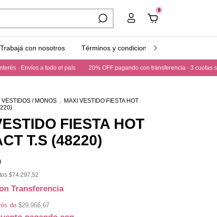
0
Trabajá con nosotros
Términos y condiciones
HULA PUNTO
· Envíos a todo el país
20% OFF pagando con transferencia · 3 cuotas sin inter
VESTIDOS / MONOS
.
MAXI VESTIDO FIESTA HOT
220)
VESTIDO FIESTA HOT
T T.S (48220)
0
stos
$74.297,52
on
Transferencia
erés de
$29.966,67