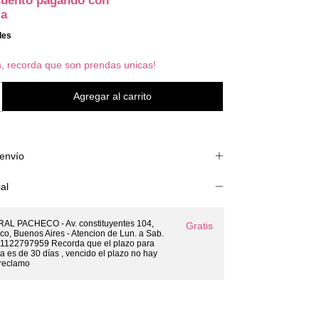
cuento
pagando con
ia
les
s, recorda que son prendas unicas!
envío
al
L PACHECO - Av. constituyentes 104,
Gratis
o, Buenos Aires - Atencion de Lun. a Sab.
 1122797959 Recorda que el plazo para
ra es de 30 días , vencido el plazo no hay
 reclamo