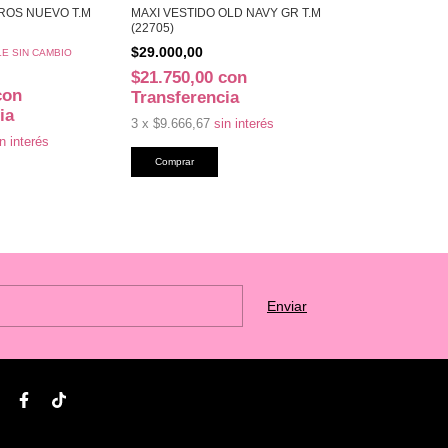
 ROS NUEVO T.M
MAXI VESTIDO OLD NAVY GR T.M
VESTIDO SIN N
(22705)
C/ETIQ PALLIETE
$29.000,00
$31.100,00
E SIN CAMBIO
$21.750,00
con
$23.325,00
con
Transferencia
Transferenc
ia
3
x
$9.666,67
sin interés
3
x
$10.366,67
n interés