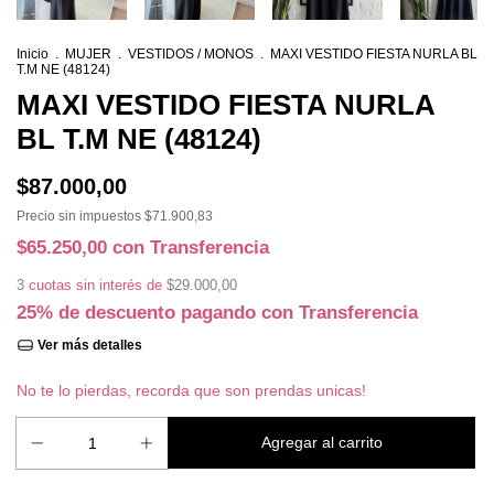
Inicio
.
MUJER
.
VESTIDOS / MONOS
.
MAXI VESTIDO FIESTA NURLA BL
T.M NE (48124)
MAXI VESTIDO FIESTA NURLA
BL T.M NE (48124)
$87.000,00
Precio sin impuestos
$71.900,83
$65.250,00
con
Transferencia
3
cuotas sin interés de
$29.000,00
25% de descuento
pagando con Transferencia
Ver más detalles
No te lo pierdas, recorda que son prendas unicas!