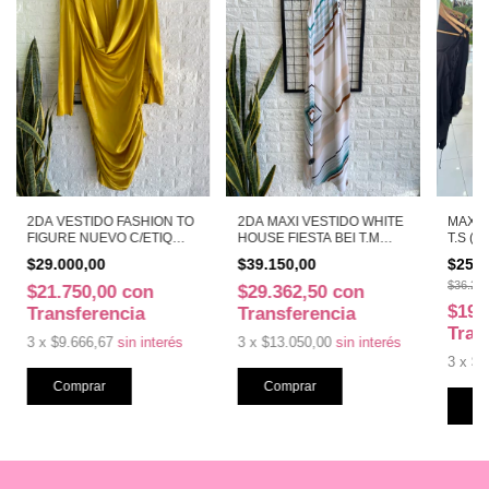
2DA VESTIDO FASHION TO
2DA MAXI VESTIDO WHITE
MAXI 
FIGURE NUEVO C/ETIQ
HOUSE FIESTA BEI T.M
T.S (3
SATEN T. AM (E17492)
(26958)
$29.000,00
$39.150,00
$25.3
$36.250
$21.750,00
con
$29.362,50
con
$19.
Transferencia
Transferencia
Tran
3
x
$9.666,67
sin interés
3
x
$13.050,00
sin interés
3
x
$8