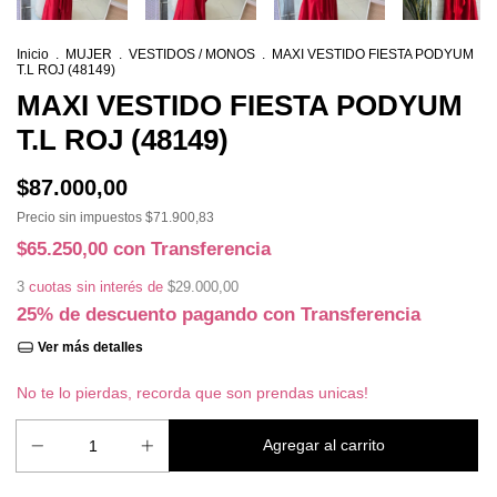
Inicio
.
MUJER
.
VESTIDOS / MONOS
.
MAXI VESTIDO FIESTA PODYUM
T.L ROJ (48149)
MAXI VESTIDO FIESTA PODYUM
T.L ROJ (48149)
$87.000,00
Precio sin impuestos
$71.900,83
$65.250,00
con
Transferencia
3
cuotas sin interés de
$29.000,00
25% de descuento
pagando con Transferencia
Ver más detalles
No te lo pierdas, recorda que son prendas unicas!