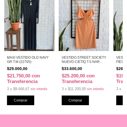
MAXI VESTIDO OLD NAVY
VESTIDO STREET SOCIETY
VESTI
GR T.M (22705)
NUEVO C/ETIQ T.S NAR
FIESTA
(31633)
(23975
$29.000,00
$33.600,00
$26.1
$21.750,00
con
$25.200,00
con
$19.
Transferencia
Transferencia
Tran
3
x
$9.666,67
sin interés
3
x
$11.200,00
sin interés
3
x
$8